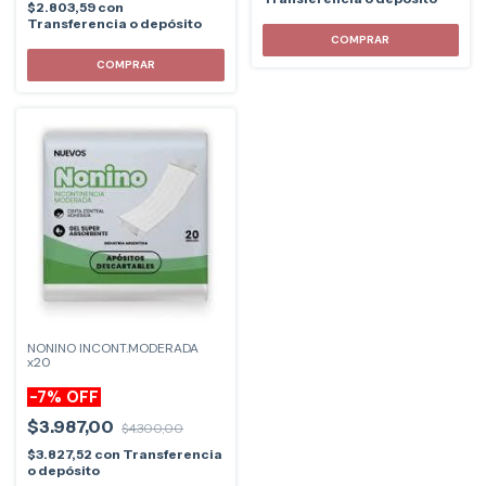
$2.803,59
con
Transferencia o depósito
NONINO INCONT.MODERADA
x20
-
7
%
OFF
$3.987,00
$4.300,00
$3.827,52
con
Transferencia
o depósito