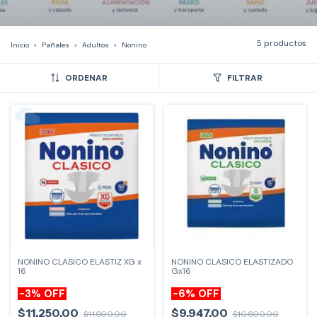
5 productos
Inicio
>
Pañales
>
Adultos
>
Nonino
ORDENAR
FILTRAR
NONINO CLASICO ELASTIZ XG x
NONINO CLASICO ELASTIZADO
16
Gx16
-
3
%
OFF
-
6
%
OFF
$11.250,00
$9.947,00
$11.600,00
$10.600,00