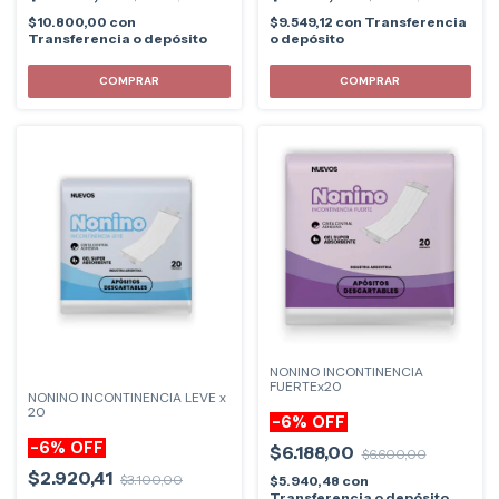
$10.800,00
con
$9.549,12
con
Transferencia
Transferencia o depósito
o depósito
NONINO INCONTINENCIA
FUERTEx20
NONINO INCONTINENCIA LEVE x
20
-
6
%
OFF
-
6
%
OFF
$6.188,00
$6.600,00
$2.920,41
$3.100,00
$5.940,48
con
Transferencia o depósito