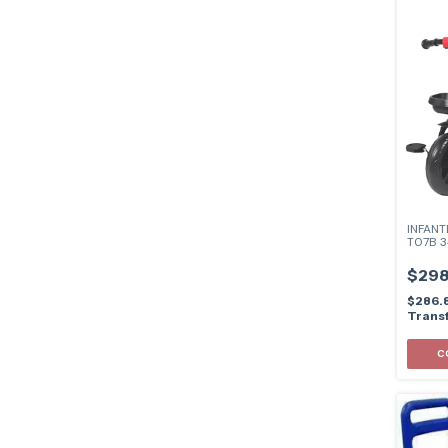
INFANT
T07B 
$298
$286.
Transf
C