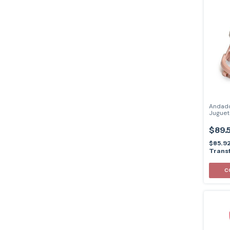
Andado
Juguete
LOVE 7
$89.
$85.9
Transf
C