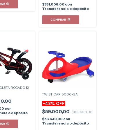
RAR
$331.008,00
con
Transferencia o depósito
COMPRAR
ICLETA RODADO 12
TWIST CAR 5000-2A
00,00
-
43
%
OFF
,00
con
$59.000,00
$103.600,00
ncia o depósito
$56.640,00
con
Transferencia o depósito
RAR