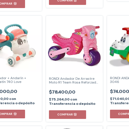
OMPRAR
dor + Andarín +
RONDI ANDA
RONDI Andador De Arrastre
tín 740 Love
3046
Moto R1 Team Rosa Reforzado
3035
.000,00
$74.000
$78.400,00
20,00
con
$71.040,0
$75.264,00
con
erencia o depósito
Transfere
Transferencia o depósito
OMPRAR