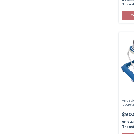
Transf
C
Andado
juguet
$90.
$86.4
Transf