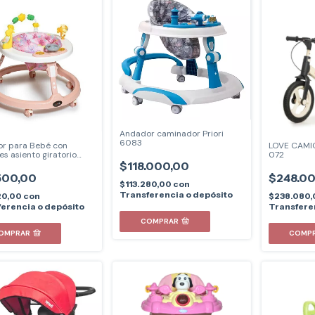
Andador caminador Priori
6083
r para Bebé con
LOVE CAMI
s asiento giratorio
072
27
$118.000,00
500,00
$248.0
$113.280,00
con
Transferencia o depósito
20,00
con
$238.080
erencia o depósito
Transfere
COMPRAR
OMPRAR
COMP