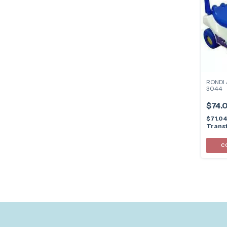
RONDI 
3044
$74.
$71.0
Transf