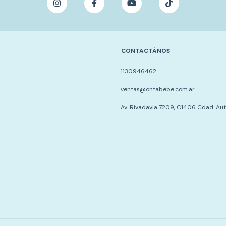
CONTACTÁNOS
1130946462
ventas@ontabebe.com.ar
Av. Rivadavia 7209, C1406 Cdad. Au