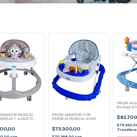
PRIORI And
Burbuja 6
I ANDADOR MUSICAL
PRIORI ANDADOR CON
$82.700
ANDEJA Y JUGUETE
BANDEJA MUSICAL 6080
$79.392,0
700,00
$73.300,00
Transfere
32,00
con
$70.368,00
con