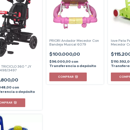
PRIORI Andador Mecedor Con
love Pata P
Bandeja Musical 6079
Mecedor Co
$100.000,00
$115.20
$96.000,00
con
$110.592,
Transferencia o depósito
Transfere
I TRICICLO 360 ° JY
3498/3497
COMPRAR
COMP
.800,00
848,00
con
erencia o depósito
OMPRAR