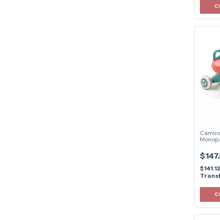
C
Camina
Monopa
$147
$141.1
Transf
C