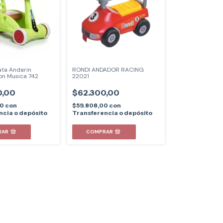
ata Andarin
RONDI ANDADOR RACING
n Musica 742
22021
0,00
$62.300,00
00
con
$59.808,00
con
ncia o depósito
Transferencia o depósito
RAR