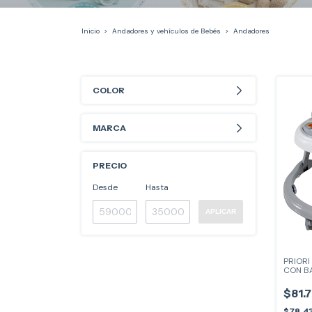
Inicio
>
Andadores y vehículos de Bebés
>
Andadores
COLOR
MARCA
PRECIO
Desde
Hasta
APLICAR
PRIOR
CON B
6081
$81.
$78.4